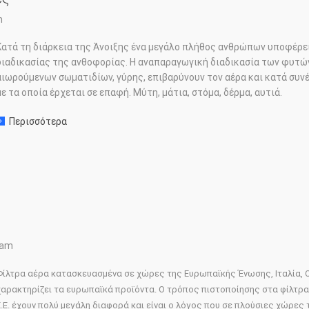
m
Κατά τη διάρκεια της Άνοιξης ένα μεγάλο πλήθος ανθρώπων υποφέρε
διαδικασίας της ανθοφορίας. Η αναπαραγωγική διαδικασία των φυτώ
αιωρούμενων σωματιδίων, γύρης, επιβαρύνουν τον αέρα και κατά συνέ
με τα οποία έρχεται σε επαφή. Μύτη, μάτια, στόμα, δέρμα, αυτιά.
Περισσότερα
σχετικα με: Φίλτρα αέρα και αλλεργίες
eam
Φίλτρα αέρα κατασκευασμένα σε χώρες της Ευρωπαϊκής Ένωσης, Ιταλία, Ο
χαρακτηρίζει τα ευρωπαϊκά προϊόντα. Ο τρόπος πιστοποίησης στα φίλτρα
Ε.Ε. έχουν πολύ μεγάλη διαφορά και είναι ο λόγος που σε πλούσιες χώρε