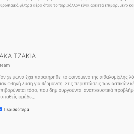
Ευρωπαϊκά φίλτρα αέρα όπου το περιβάλλον είναι αρκετά επιβαρυμένο και 
ΕΡΑ
ΙΑΚΑ ΤΖΑΚΙΑ
rteam
Τον χειμώνα έχει παρατηρηθεί το φαινόμενο της αιθαλομίχλης λ
σαν φθηνή λύση για θέρμανση. Στις περιπτώσεις των αστικών κ
επιβαρύνεται τόσο, που δημιουργούνται αναπνευστικά προβλήμ
ευπαθείς ομάδες.
Περισσότερα
σχετικα με: ΦΙΛΤΡΑ ΑΕΡΑ ΓΙΑ ΕΝΕΡΓΙΑΚΑ ΤΖΑΚΙΑ