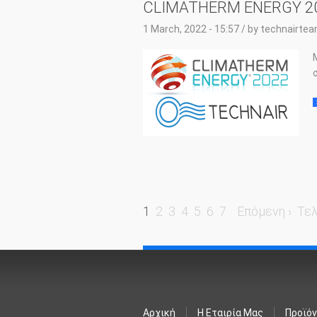
CLIMATHERM ENERGY 2
1 March, 2022 - 15:57
/ by
technairte
Σελίδες
1
2
3
4
5
6
7
Επόμενη ›
Τελ
Αρχική
Η Εταιρία Μας
Προϊό