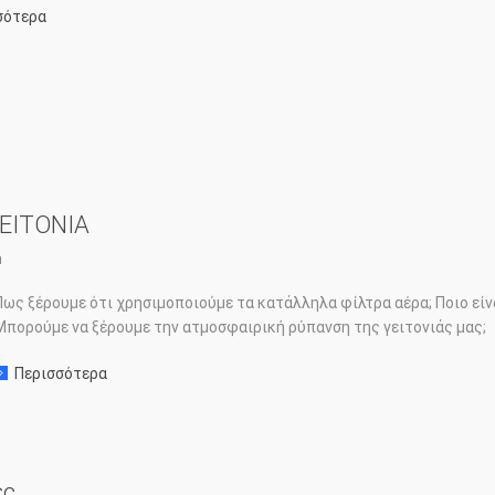
σότερα
σχετικα με: ΕΠΙΣΚΕΨΗ ΣΤΗΝ ΕΚΘΕΣΗ MCE MILANO 2024
ΓΕΙΤΟΝΙΑ
m
Πως ξέρουμε ότι χρησιμοποιούμε τα κατάλληλα φίλτρα αέρα; Ποιο είν
Μπορούμε να ξέρουμε την ατμοσφαιρική ρύπανση της γειτονιάς μας;
Περισσότερα
σχετικα με: ΦΙΛΤΡΑ ΑΕΡΑ ΓΙΑ ΚΑΘΕ ΓΕΙΤΟΝΙΑ
ες