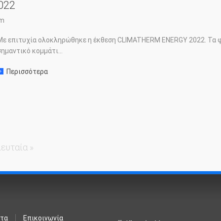
022
am
Με επιτυχία ολοκληρώθηκε η έκθεση CLIMATHERM ENERGY 2022. Τα φί
σημαντικό κομμάτι...
Περισσότερα
σχετικα με: CLIMATHERM ENERGY 2022
ευταία »
ντα
Επικοινωνία