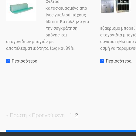
Φίλτρο
κατασκευασμένο από
ίνες γυαλιού πάχους
60
mm
. Κατάλληλο για
την συγκράτηση
εξαερισμό μπορεί 
σκόνης και
σταγονίδια μπογιά
σταγονιδίων μπογιάς με
συγκρατηθεί από φ
αποτελεσματικότητα έως και 89%.
οσμή να παραμένει
Περισσότερα
σχετικα με: Φίλτρα μπογιάς (paint stop)
Περισσότερα
σχ
« Πρώτη
‹ Προηγούμενη
1
2