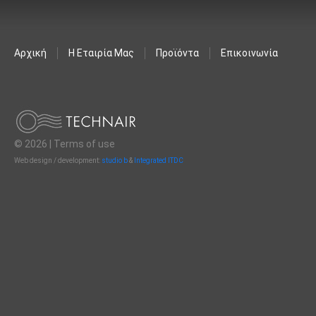
Αρχική
Η Εταιρία Μας
Προϊόντα
Επικοινωνία
© 2026 |
Terms of use
Web design / development:
studio b
&
Integrated ITDC