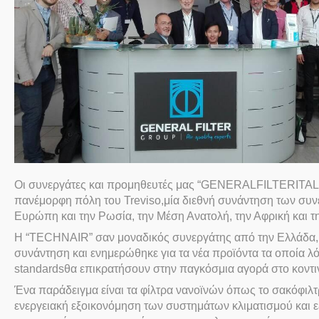
Οι συνεργάτες και προμηθευτές μας “
GENERAL
FILTER
ITAL
πανέμορφη πόλη του
Treviso
,μία διεθνή συνάντηση των συν
Ευρώπη και την Ρωσία, την Μέση Ανατολή, την Αφρική και τη
Η “
TECHNAIR
” σαν μοναδικός συνεργάτης από την Ελλάδα
συνάντηση και ενημερώθηκε για τα νέα προϊόντα τα οποία 
standards
θα επικρατήσουν στην παγκόσμια αγορά στο κοντι
Ένα παράδειγμα είναι τα φίλτρα νανοϊνών όπως το σακόφιλ
ενεργειακή εξοικονόμηση των συστημάτων κλιματισμού και ε