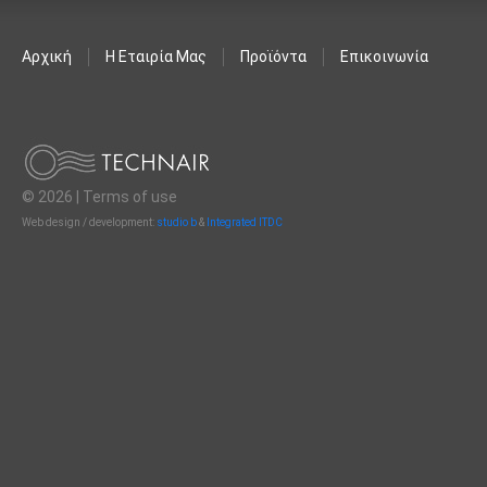
Αρχική
Η Εταιρία Μας
Προϊόντα
Επικοινωνία
© 2026 |
Terms of use
Web design / development:
studio b
&
Integrated ITDC