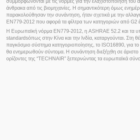
συμμορφώνονται με τις νόρμες για την ελαχιστοποίηση του
άνθρακα από τις βιομηχανίες. Η σημαντικότερη όμως ενημ
παρακολούθησαν την συνάντηση, ήταν σχετικά με την αλλα
ΕΝ779-2012 που αφορά τα φίλτρα των κατηγοριών από
G
2 
Η Ευρωπαϊκή νόρμα ΕΝ779-2012, η
ASHRAE
52.2 και τα 
standards
όπως στην Κίνα και την Ινδία, καταργούνται. Στη θ
παγκόσμιο σύστημα κατηγοριοποίησης, το
ISO
16890, για το
θα ενημερωθούν σύντομα. Η συνάντηση διεξήχθη σε άριστο 
ορίζοντες της “
TECHNAIR
” ξεπερνώντας τα ευρωπαϊκά σύν