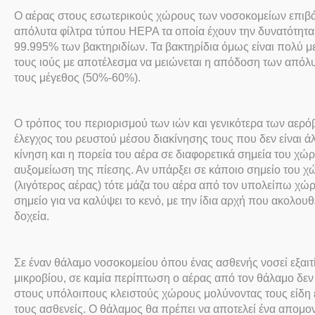
Ο αέρας στους εσωτερικούς χώρους των νοσοκομείων επιβάλ
απόλυτα φίλτρα τύπου ΗΕΡΑ τα οποία έχουν την δυνατότητ
99.995% των βακτηριδίων. Τα βακτηρίδια όμως είναι πολύ μ
τους ιούς με αποτέλεσμα να μειώνεται η απόδοση των απόλυ
τους μέγεθος (50%-60%).
Ο τρόπος του περιορισμού των ιών και γενικότερα των αερό
έλεγχος του ρευστού μέσου διακίνησης τους που δεν είναι ά
κίνηση και η πορεία του αέρα σε διαφορετικά σημεία του χώρ
αυξομείωση της πίεσης. Αν υπάρξει σε κάποιο σημείο του 
(λιγότερος αέρας) τότε μάζα του αέρα από τον υπολείπω χώρο
σημείο για να καλύψει το κενό, με την ίδια αρχή που ακολου
δοχεία.
Σε έναν θάλαμο νοσοκομείου όπου ένας ασθενής νοσεί εξαιτ
μικροβίου, σε καμία περίπτωση ο αέρας από τον θάλαμο δεν 
στους υπόλοιπους κλειστούς χώρους μολύνοντας τους είδη 
τους ασθενείς. Ο θάλαμος θα πρέπει να αποτελεί ένα απομο