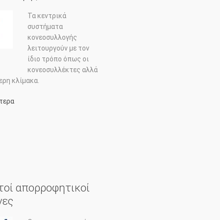
Τα κεντρικά
συστήματα
κονεοσυλλογής
λειτουργούν με τον
ίδιο τρόπο όπως οι
κονεοσυλλέκτες αλλά
ερη κλίμακα.
τερα
σχετικα με: Κεντρικά συστήματα
ογής σκόνης
κονεοσυλλογής
οί απορροφητικοί
νες