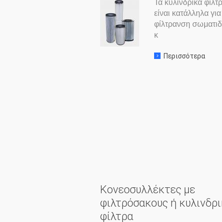
Τα κυλινδρικά φίλτ
είναι κατάλληλα για
φίλτρανση σωματι
κ
Περισσότερα
σχετ
Κονεοσυλλέκτες με
φιλτρόσακους ή κυλινδρ
φίλτρα