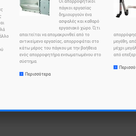
Οι απορροφητικοί
πάγκοι εργασίας
ες
δημιουργούν ένα
ς
ασφαλές και καθαρό
αι
εργασιακό χώρο. Ό,τι
λλά
απαιτείται να απομακρυνθεί από το
απορρόφησ
άλλο
αντικείμενο εργασίας, απορροφάται στο
μεγέθη, απ
κάτω μέρος του πάγκου με την βοήθεια
μέχρι μεγά
ού
ενός απορροφητήρα ενσωματωμένου στο
από επεξερ
σύστημα.
Περισσό
λέκτες με φιλτρόσακους ή κυλινδρικά φίλτρα
Περισσότερα
σχετικα με: Απορροφητικοί πάγκοι εργασί