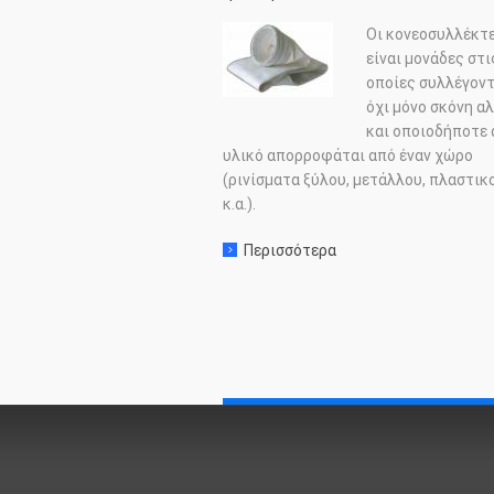
Οι κονεοσυλλέκτ
είναι μονάδες στι
οποίες συλλέγοντ
όχι μόνο σκόνη α
και οποιοδήποτε 
υλικό απορροφάται από έναν χώρο
(ρινίσματα ξύλου, μετάλλου, πλαστικ
κ.α.).
Περισσότερα
σχετικα με: Κονεοσυλ