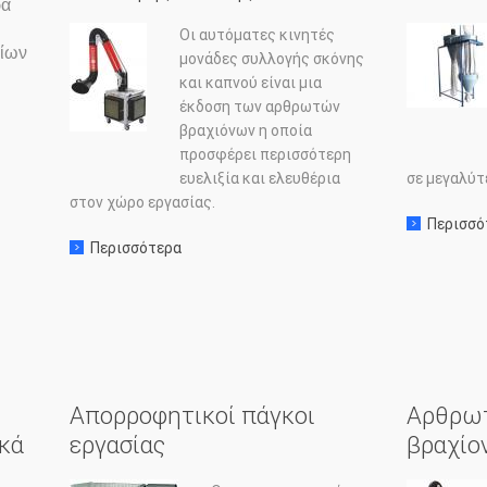
ρα
Οι αυτόματες κινητές
δίων
μονάδες συλλογής σκόνης
και καπνού είναι μια
έκδοση των αρθρωτών
ικα με: ΚΥΛΙΝΔΡΙΚΑ ΦΙΛΤΡΑ
βραχιόνων η οποία
προσφέρει περισσότερη
ευελιξία και ελευθέρια
σε μεγαλύτ
στον χώρο εργασίας.
Περισσό
Περισσότερα
σχετικα με: Αυτόματη κινητή μονάδα συλλ
Απορροφητικοί πάγκοι
Αρθρωτ
ικά
εργασίας
βραχίο