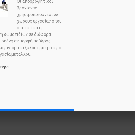
Οι απορροφητικοί
βραχίονες
χρησιμοποιούνται σε
χώρους εργασίας όπου
απαιτείται η
η σωματιδίων σε διάφορα
ό σκόνη σε μορφή πούδρας,
λα ρινίσματα ξύλου ή μικρότερα
γασία μετάλλου.
τερα
σχετικα με: Αρθρωτοί
ας
απορροφητικοί βραχίονες