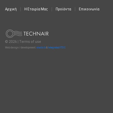
Αρχική
Η Εταιρία Μας
Προϊόντα
Επικοινωνία
© 2026 |
Terms of use
Web design / development:
studio b
&
Integrated ITDC