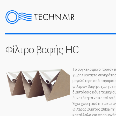
Φίλτρο βαφής HC
Το συγκεκριμένο προϊόν 
χωρητικότητα συγκράτηση
μεγαλύτερη από παρόμοια
φίλτρων βαφής, χάρη σε 
διαστάσεις κάθε τεμαχίου
δυνατότητα να κοπεί σε δ
Έχει χωρητικότητα κατα
φιλτραρίσματος 28
kg
/
m
²
κατάλληλο για εφαρμογές