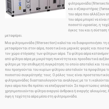
φιλτρομονάδα (
filtersecti
και ο εξαεριστήρας (
fans
του αέρα που αλλάζουν α
του αέρα μπορεί να είναι 
ποσοστό υγρασίας, η ταχύ
όγκος του και η σύσταση
μεταφέρει.
Μια φιλτρομονάδα (
filtersection
) καλείται να διαφοροποιήσει τη
μεταφέρονται στον αέρα, ποσοτικά και μερικές φορές και ποιοτι
τον χώρο στέγασης των φίλτρων αέρα. Τα φίλτρα αέρα κατανέμον
από φίλτρα αέρα με μικρότερη πυκνότητα και προοδευτικά αυξάν
φίλτρο με την επιθυμητή συγκράτηση το οποίο αποτελεί και το κ
που προηγούνται του κυρίων φίλτρου αποτελούν τα προφίλτρα τ
ποσοστού συγκράτησής τους. Ο ρόλος τους είναι προστατευτικός
φιλτρομονάδες διαστασιολογούνται αναλόγως με το τι καλούνται
όγκο αέρα που θα πρέπει να επεξεργαστούν. Σε περιπτώσεις από
χρησιμοποιούνται φίλτρα ενεργού άνθρακα ή ενεργής αλουμίνας, θ
όψη η ταχύτητα αέρα μέσα στη φιλτρομονάδα.