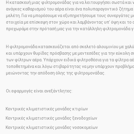
Η κατασκευή μιας φιλτρομονάδας για να λειτουργήσει σωστά και 
ανάγκες καθαρισμού του αέρα είναι ένα πολυπαραγοντικό ζήτημα
μελέτη. Για να μπορέσουμε να εξυπηρετήσουμε τους συνεργάτες μ
στοιχεία με επίσκεψη στον χώρο και λαμβάνοντας υπ’ όψη και το
προχωράμε στην πρότασή μας για την κατάλληλη φιλτρομονάδα γ
Η φιλτρομονάδα κατασκευάζεται από σκελετό αλουμινίου με χαλύ
και υπάρχουν θυρίδες πρόσβασης με μεντεσέδες για την εύκολη 
των φίλτρων αέρα. Υπάρχουν ειδικά φιλτροθέσια για τα φίλτρα α
τοποθετημένα και λόγω στιβαρότητας να μην υπάρχουν προβλήμ
μειώνοντας την απόδοση όλης της φιλτρομονάδας.
Οι εφαρμογές είναι ανεξάντλητες:
Κεντρικές κλιματιστικές μονάδες κτιρίων
·
Κεντρικές κλιματιστικές μονάδες ξενοδοχείων
·
Κεντρικές κλιματιστικές μονάδες νοσοκομείων
·